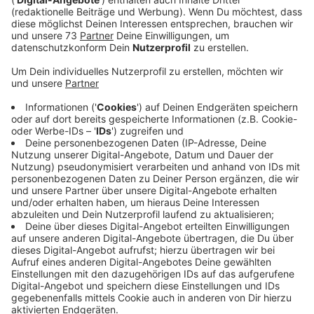
Veröffentlicht:
Mittwoch, 08.01.2020 12:20
Anzeige
Microsoft-Masche in Rhede
Anzeige
Nicht nur Senioren gehen Betrügern auf den Leim. In
Rhede ist jetzt ein 41-jähriger Mann auf die Microsoft-
Masche hereingefallen. Er hatte gerade technische
Probleme mit seinem Computer und genau da rief der
Betrüger an und gab sich als Mitarbeiter der Firma
Microsoft aus. Der 41jährige ließ zu, dass der
Unbekannten ein Programm auf seinem Rechner
installierte. So kam der Betrüger an sensible Daten
und konnte sich einen vierstelligen Betrag vom Konto