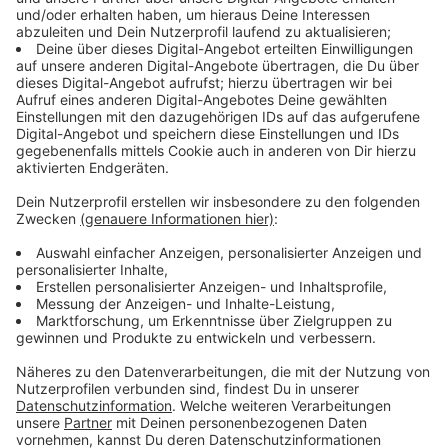
bocholter-narrenlauf@gmx.de. Die Anmeldegebühr für
den Narrenlauf beträgt 8 Euro, von denen mindestens
5 Euro an
Ein Herz für Kinder
gespendet werden. Nach
Eurem erfolgreichen Lauf bekommt Ihr ein Finisher-
Orden zugeschickt. Also: Laufen für den guten Zweck!
Hier findet Ihr weitere Infos zu dem Lauf.
Anzeige
Wie meldet Ihr Euch an?
Anzeige
Ihr schickt eine Email mit:
- Vor und Nachnamen
- Adresse (für den Orden)