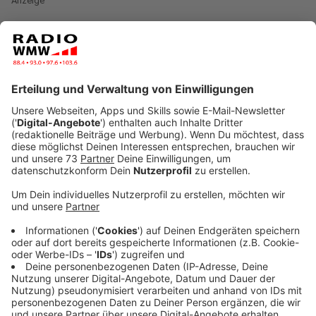
Anzeige
Ein Lauf der besonderen Art
Anzeige
Auch in diesem Jahr veranstaltet die
Karnevalsgesellschaft "klein aber fein" e.V." den
Bocholter Narrenlauf. Diese besondere Art geht schon
in die 4. Runde. In der Zeit vom 03.02. - 14.02. habt Ihr
Zeit, einen Lauf zu bestreiten. Wo Ihr den Lauf
bestreitet und wie schnell ist Euch überlassen. Auch
die Distanz könnt Ihr selbst aussuchen: 3 km, 5 km und
11 km sind möglich. Ihr müsst also keine großen
Sportskanonen sein - hier kann jeder mitmachen! Den
Lauf nehmt Ihr mit mithilfe einer LaufApp Eurer Wahl
auf. Die getrackte Zeit inkl. der gelaufenen Kilometer
sendet Ihr dann nach Eurem Lauf per Mail an