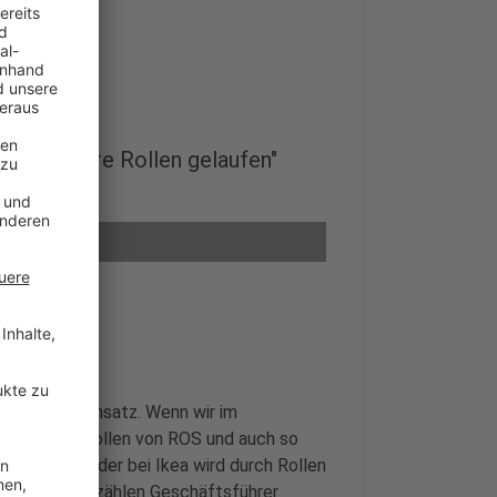
über unsere Rollen gelaufen"
her.
Gescher im Einsatz. Wenn wir im
d dank der Rollen von ROS und auch so
sandlagern oder bei Ikea wird durch Rollen
d"-Podcast erzählen Geschäftsführer