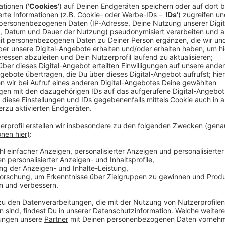
Veröffentlicht:
Montag, 06.12.2021 06:00
Anzeige
"Jedes Möbel auch von Ikea ist schonmal 
Anzeige
©
Anne Schweizer/ RADIO WMW
Das neue Firmengelände von ROS Rollentechnik in Gesc
Anzeige
In so ziemlich jedem Industriezweig sind Rollen aus 
Supermarkt an der Kasse stehen, rollt das Warenban
ziemlich jedes Paket oder Möbel, zum Beispiel in Ver
von hier transportiert. Im "Made in Westmünsterlan