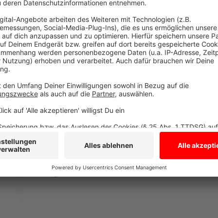
Damiano Mele und Prokuristin Bärbel Schemmer vom n
Unternehmen, das Wir-Gefühl im Team, Fachkräftem
Pop wäre.
Mehr Infos über ROS Rollentechnik findet Ihr hier
Anzeige
Anne Schweizer
Made in Westmünsterland - R
aus Gescher
Anzeige