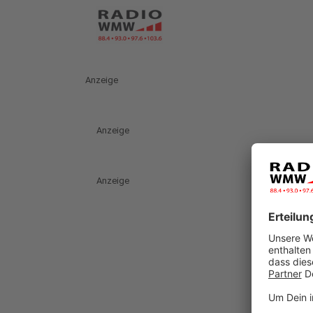
Anzeige
Anzeige
Anzeige