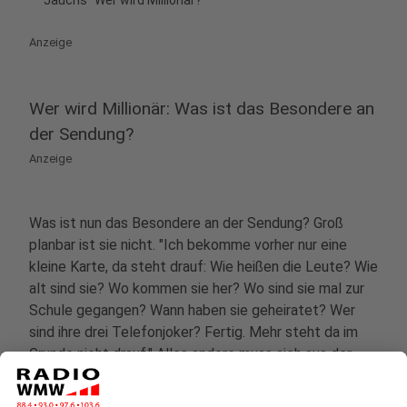
Jauchs "Wer wird Millionär?"
Anzeige
Wer wird Millionär: Was ist das Besondere an
der Sendung?
Anzeige
Was ist nun das Besondere an der Sendung? Groß
planbar ist sie nicht. "Ich bekomme vorher nur eine
kleine Karte, da steht drauf: Wie heißen die Leute? Wie
alt sind sie? Wo kommen sie her? Wo sind sie mal zur
Schule gegangen? Wann haben sie geheiratet? Wer
sind ihre drei Telefonjoker? Fertig. Mehr steht da im
Grunde nicht drauf." Alles andere muss sich aus der
Situation ergeben. Und damit nähert man sich auch
schon dem eigentlichen Erfolgsgeheimnis der