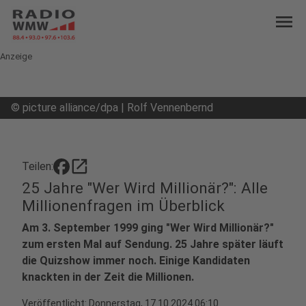
menu
Anzeige
©
picture alliance/dpa | Rolf Vennenbernd
open_in_new
Teilen:
25 Jahre "Wer Wird Millionär?": Alle
Millionenfragen im Überblick
Am 3. September 1999 ging "Wer Wird Millionär?"
zum ersten Mal auf Sendung. 25 Jahre später läuft
die Quizshow immer noch. Einige Kandidaten
knackten in der Zeit die Millionen.
Veröffentlicht:
Donnerstag, 17.10.2024 06:10