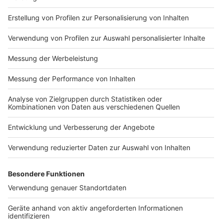
Sebastian Langrock:
Wer sollte sich mit der
"Zwanzig nach vier"-Stellung auskennen?
Richtige
Antwort: Kellner
Thorsten Fischer:
Die Entfernung von der
Hauptstadt Berlin zum Erdmittelpunkt ist ungefähr
so groß wie zwischen Berlin und...?
Richtige
Antwort: New York
Nadja Sidikjar:
Bei dem Namen welches
Instruments handelt es sich um eine Kurzform?
Richtige Antwort: Cello
Leon Windscheid:
Aus insgesamt wie vielen
Steinchen besteht der klassische von Ernő Rubik
erfundene Zauberwürfel?
Richtige Antwort: 26
Jan Stroh:
Welches dieser Grimm'schen Märchen
beginnt nicht mit "Es war einmal..."?
Richtige
Antwort: Hans im Glück
Ronald Tenholte:
Die klassische, genormte
Europalette EPAL 1 besteht aus 78 Nägeln, neun