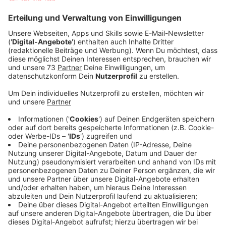
Sendung. Ein Grund ist sicherlich, dass die Zuschauer
zu Hause mitraten und so ihr Wissen testen können.
Aber das allein hätte "WWM" kaum durch ein
Vierteljahrhundert getragen. Nein, das eigentlich
Spannende ist, dass man immer wieder neue
interessante Leute kennenlernt. Es sind die
Kandidaten, die den Erfolg der Sendung ausmachen -
gekoppelt an
Jauchs Fähigkeit
, sie vor laufender
Kamera zum Reden zu bringen.
Anzeige
Wer wird Millionär: Alle Millionen-Gewinner
Anzeige
Eckhard Freise (2. Dezember 2000)
Marlene Grabherr (20. Mai 2001)