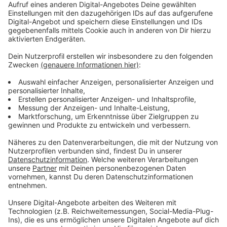
Gerhard Krammer (18. Oktober 2002)
Maria Wienströer (29. März 2004)
Stefan Lang (9. Oktober 2006)
Timur Hahn (8. Januar 2007)
Ralf Schnoor (26. November 2010)
Sebastian Langrock (11. März 2013)
Thorsten Fischer (17. Oktober 2014 - hatte
aufgrund einer Spezialfolge nur elf Fragen zu
beantworten)
Nadja Sidikjar (13. November 2015 - gewann
aufgrund einer Spezialfolge über 1,5 Millionen
Euro)
Leon Windscheid
(7. Dezember 2015)
Jan Stroh (2. September 2019 - beantwortete
aufgrund einer Spezialfolge Fragen aus alten
"WWM"-Shows)
Ronald Tenholte (24. März 2020)
Anzeige