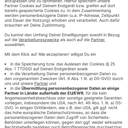
©
picture alliance/dpa
Psychologe und Podcaster Leon Windscheid gewann
2015 die Million bei Jauch. Danach startete seine
Karriere erst so richtig durch.
Anzeige
Wer wird Millionär: Die jeweiligen
Millionenfragen
Anzeige
Eckhard Freise:
Mit wem stand Edmund Hillary
1953 auf dem Gipfel des Mount Everest?
Richtige
Antwort: Tenzing Norgay