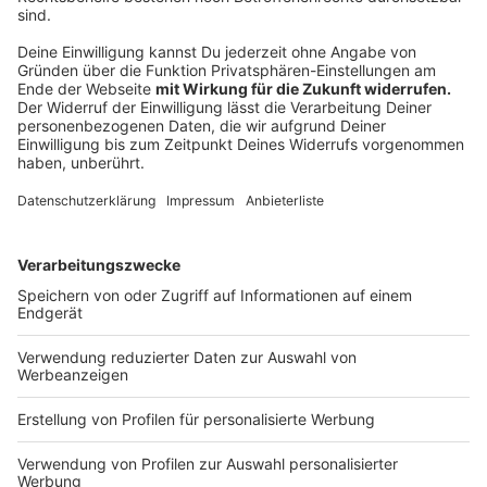
Marlene Grabherr:
Welche beiden Gibbs-Brüder der
Popband The Bee Gees sind Zwillinge?
Richtige
Antwort: Maurice und Robin
Gerhard Krammer:
Welcher berühmte Schriftsteller
erbaute als diplomierter Architekt ein Freibad in
Zürich?
Richtige Antwort: Max Frisch
Maria Wienströer:
Wer bekam 1954 den Chemie-
und 1962 den Friedensnobelpreis?
Richtige
Antwort: Linus Pauling
Stefan Lang: W
elches chemische Element macht
mehr als die Hälfte der Masse eines menschlichen
Körpers aus?
Richtige Antwort: Sauerstoff
Timur Hahn:
Welches Meer ist nach einem
mythologischen König bekannt, der sich dort
hineingestürzt haben soll?
Richtige Antwort:
Ägäisches Meer
Ralf Schnoor:
Wie heißt die erste deutsche
Briefmarke, die 1849 in Bayern herausgegeben
wurde?
Richtige Antwort: Schwarzer Einser