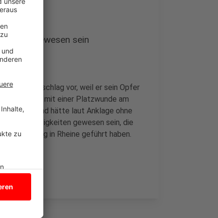
tigkeiten gewesen sein
uchten Totschlag vor, weil er sein Opfer
nterkühlt und mit einer Platzwunde am
 gefunden und hätte laut Anklage ohne
Familienstreitigkeiten gewesen sein, die
iner Kreuzung in Rheine geführt haben.