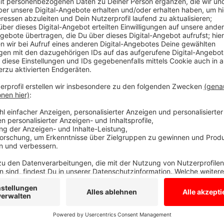
Anzeige
Hintergrund für die Tat sollen Familienstrei
Anzeige
Die Staatsanwaltschaft wirft ihm unter anderem Vers
zurück gelassen hat. Der damals 31-Jährige wurde u
Kopf und Verletzungen an den Beinen auf dem Acker
Hilfe sterben können. Hintergrund für die Tat sollen 
dann auch zu einer größeren Auseinandersetzung an e
Anzeige