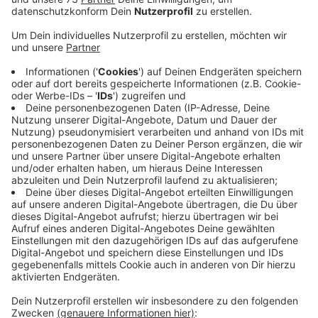
Anzeige
Stabiles Wachstum in schwieriger Zeit
Anzeige
Trotz der schwierigen Zeiten war 2022 ein gutes Jahr
für die Sparkasse Westmünsterland. Das
Kundengeschäft ist um 0,8 Milliarden auf ein Volumen
von 17,8 Milliarden Euro gestiegen und damit deutlich
stärker als erwartet. Die Nachfrage nach Krediten
stieg gegenüber dem Vorjahr um fast 16 Prozent und
die Kunden legten auch mehr Geld an. Nach Angaben
der Sparkasse Westmünsterland flossen 28,2 Millionen
Euro an Gewerbesteuern, Ausschüttungen, Spenden
und Stiftungsgeldern in die Region zurück.