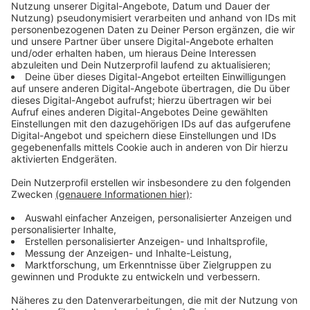
war so groß, dass am Freitagnachmittag bereits
Impfstoff nachgeordert werden musste. Alle
Beteiligten sind mit dem Ergebnis sehr zufrieden.
„Ich freue mich, dass erneut so viele Menschen
den Weg zu uns gefunden und diese tolle Aktion
genutzt haben. Mein Dank gilt daher all
Denjenigen, die diese Impftouren organisiert und
unterstützt haben!“,
so Bürgermeister Rainer Doetkotte.
Anzeige
Auh in Vreden beim Jugendcampus war der
Impfbus erfolgreich
Anzeige