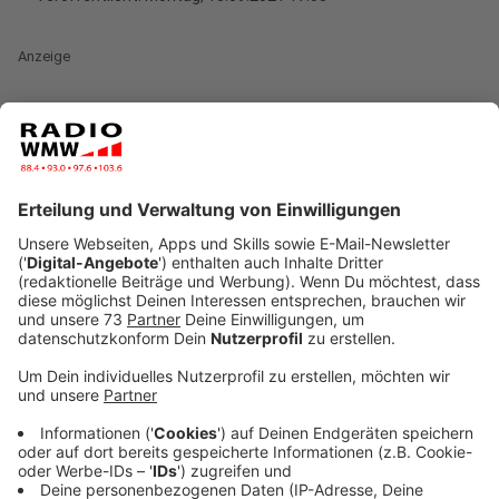
Anzeige
An 4 Tagen 1.064 Menschen an 11
Standorten geimpft
Anzeige
Die Stadt Gronau hat in Kooperation mit dem
Impfteam um Dr. Woltering, der Freiwilligen Feuerwehr
Gronau, der Feuerwehr Gronau und dem Arbeiter-
Samariter-Bund (ASB) Münster die zweite mobile
Impf-Aktion durchgeführt. An 4 Tagen wurden an 11
Standorten insgesamt 1.064 Menschen gegen das
Coronavirus geimpft. Bei der ersten Aktion im August
wurden bereits 1.231 Menschen geimpft. Der Ansturm