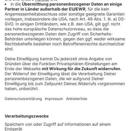
September 2021, Ahaus, Berufskolleg für
Technik/Berufskolleg Lise Meitner, Lönsweg 24,
mit Impfangebot speziell für die Schülerinnen und
Schüler sowie Beschäftigte der Berufskollegs –
im Einsatz ist dort ein mobiles Impfteam
Freitag, 17. September 2021, 14 – 17 Uhr, Reken,
Marktplatz Neue Mitte Groß Reken, DRK-Impfbus
Grundsätzlich gilt: Geimpft werden können im „DRK-
Impfbus“ Personen ab 12 Jahren. Eine vorherige
Terminbuchung ist nicht erforderlich. Auch
erforderliche Zweitimpfungen sind dort möglich.
Mitzubringen sind ein Ausweisdokument und, falls
vorhanden, der Impfpass und die Versichertenkarte.
Wichtig bei der Impfung von unter 16-Jährigen: Es ist
die Begleitung eines/einer Sorgeberechtigten sowie
die Unterschrift aller Sorgeberechtigten erforderlich.
Die Impfunterlagen (inkl. der Einverständniserklärung)
können vorab unter
https://kreis-