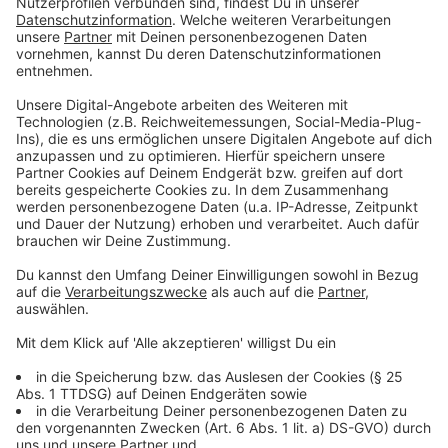
94 Personen nahmen am Samstagnachmittag
(11.09.2021) das Impfangebot des Kreises Borken auf
dem Jugendcampus in Vreden an. Das dort
eingesetzte mobile Impfteam konnte 77 mal den
Impfstoff von BioNTech und 17 mal den von Johnson
& Johnson verimpfen.
Weitere Vor-Ort-Impftermine im Kreisgebiet sind
derzeit im Rahmen der deutschlandweiten
Aktionswoche „#HierWirdGeimpft“ vom 13. bis
zum 19. September 2021 vorgesehen:
Montag, 13. September 2021, 17 bis 19 Uhr,
Stadtlohn, Busbahnhof, DRK-Impfbus
Mittwoch, 15. September 2021, 17 bis 19 Uhr,
Vreden, Rathaus-Parkplatz, Burgstraße 14, DRK-
Impfbus
Donnerstag, 16. September 2021, bis Freitag, 17.