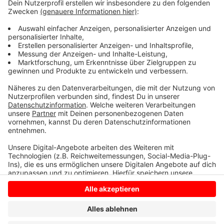
wettbewerbsübergreifend seit sechs Spielen
ungeschlagen. Und Bocholt hat bislang noch nicht so
überzeugt, wie in der vorherigen Saison. Wie das Spiel
ausgeht, erfahrt ihr am Samstag live bei bei RADIO
WMW ab 14.00 Uhr.
Anzeige
Anzeige
Anzeige