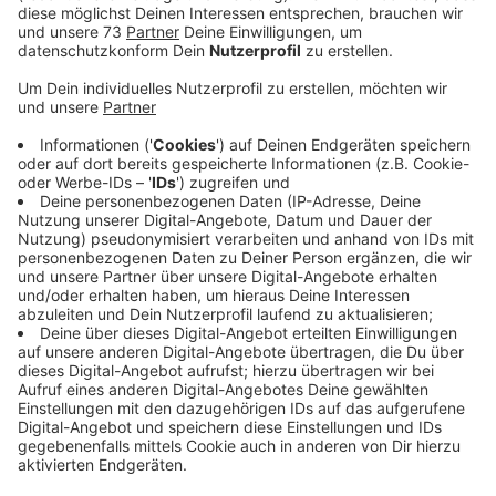
auswärts beim Spitzenreiter Sportfreunde Lotte ran
muss.
Veröffentlicht:
Freitag, 18.10.2024 11:12
Anzeige
Neuer Trainer will mehr sportliche Konstanz
Anzeige
Und damit keine Extra-Belastung durch ein Heimspiel
am Hünting entsteht. Es ist das erste Pflichtspiel
unter dem neuen Trainer Sunay Acar. Und der möchte
mit einem Auftaktsieg mehr sportliche Konstanz bei
den Schwatten erreichen, hat er im Vorfeld auf der
Pressekonferenz erklärt. Keine leichte Aufgabe: Lotte
hat einen beachtlichen Lauf, ist