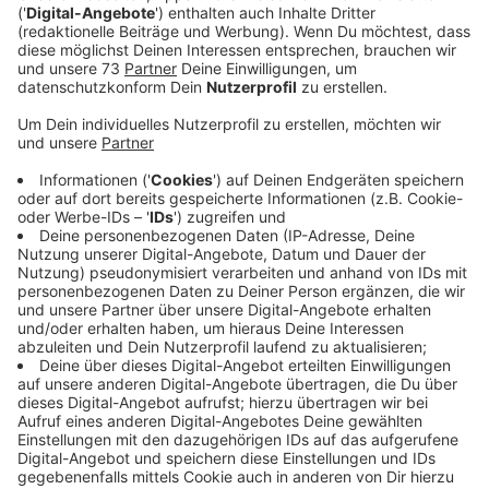
Veröffentlicht:
Dienstag, 06.02.2024 03:03
Anzeige
Hat der Pokal für Baumberg eigene Gesetze?
Anzeige
Dass der Pokal seine eigenen Gesetze hat, wissen die
Sportfreunde Baumberg sehr genau. Schon 2013
gelang dem Oberligisten die Sensation, ohne einen
Gegentreffer den Niederrheinpokal zu gewinnen und
somit in die erste Runde des DFB-Pokals einzuziehen.
Im Finale konnte Baumberg den Viertligisten RWO mit
einem Freistoß in der 92. Minute schlagen. Der 1.FC
Bocholt möchte heute (06.02.2024) auf eine solche
Pokalsensation verzichten und mit dem zweiten