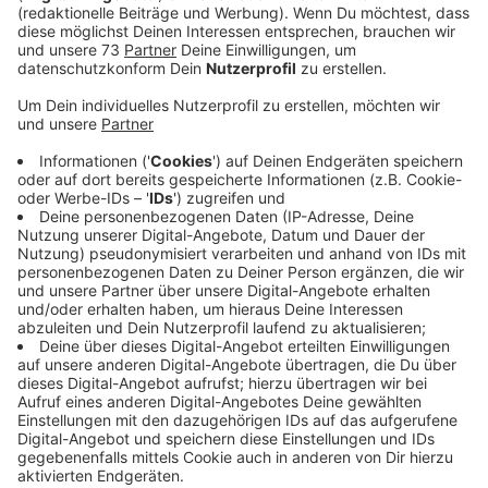
"Geschenkten Minute".
Veröffentlicht:
Mittwoch, 21.05.2025 14:40
Anzeige
Zum 18.Dragonboat Cup werden Teilnehmer
aus dem In- und Ausland erwartet
Anzeige
Bei der Drachenbootregatta auf dem Hoxfelder
Pröbstingsee werden Teilnehmer u.a. aus den
Nachbarstaaten Niederlande und Tschechien erwartet.
Aber auch aus England und den deutschen
Bundesländern Baden Württemberg, Rheinland Pfalz,
Niedersachsen und NRW.
Hier geht's zum