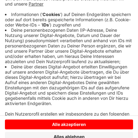
Anzeige
Wenn ihr die Hundedame gesehen habt, meldet euch
bitte bei Dila per Mai an
Dibrani163@hotmail.com
oder
ruft an: 01605601378.
Anzeige
Anzeige
Anzeige