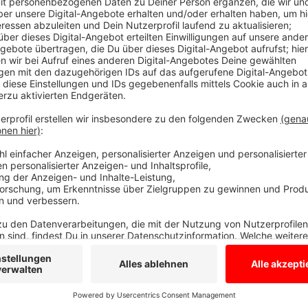
Anzeige
Die Polizei in Münster gibt Entwarnung, das Mädchen
Die Polizisten hatten einen Tip bekommen, dass sie b
könnte. Dort haben die Beamten sie gefunden. Mittle
war etwas mehr als zwei Wochen weg. Das Mädchen 
geblieben.
Anzeige