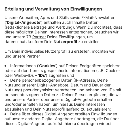
der #119 Folge von „Made in Westmünsterland“
war RADIO WMW-Reporter Jonathan Butteweg in
Vreden zu Gast und hat mit Jörg Rewer,
Sven
Henckel
und
Holger Berthues
gesprochen. Viel
Spaß mit der Folge!
Veröffentlicht:
Montag, 22.06.2026 05:00
Anzeige
Wenn Produkte sprechen lernen
Anzeige
Laudert unterstützt Unternehmen dabei, ihre Produkte
bestmöglich zu präsentieren. Dafür entstehen in
Vreden Produktfotos, Videos, Texte und digitale
Inhalte für unterschiedlichste Kanäle. Zu den Kunden