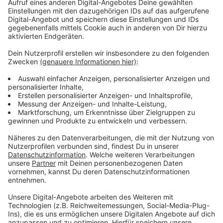
gehören unter anderem große Versandhändler,
Industrieunternehmen und Organisationen wie der
ADAC. Besonders spannend: Für Fotoshootings reisen
regelmäßig Models aus aller Welt ins
Westmünsterland, während gleichzeitig immer häufiger
künstliche Intelligenz zum Einsatz kommt. Doch
Laudert ist weit mehr als ein Fotostudio. Das
Unternehmen entwickelt auch IT-Lösungen, mit denen
Produktinformationen verwaltet und automatisiert in
Onlineshops, Kataloge oder Social-Media-Kanäle
ausgespielt werden können. Genau diese Mischung aus
Kreativität, Marketing und Technologie macht Laudert
zu einem besonderen Unternehmen in der Region.
Mehr Informationen gibt es auf der Homepage von
Laudert.
Anzeige