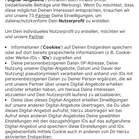
Minute mit Verena und Fabian vom Verein.
Veröffentlicht:
Mittwoch, 15.01.2025 13:05
Anzeige
Verein sucht neuen 1. Vorsitzenden
Anzeige
Seit 59 Jahren existiert der Sportverein schon und hat
mittlerweile ca. 692 Mitglieder, darunter zahlreiche
Kinder- und Jugendgruppen in vielen verschiedenen
Bereichen, wie Karate, Basketball und Kinderturnen.
Der Vorstand besteht momentan aus fünf engagierten
Mitgliedern, welche nun aber einen neuen ersten
Vorsitzenden benötigen, damit der Verein weiter seine
Vielfalt von Sportarten anbieten kann.
Mehr über