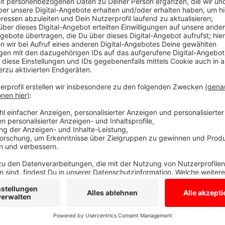
Klimaschutztag beginnt ab 15 Uhr
Anzeige
Energieberater geben Tipps zu Sanierung, Photovolt
Heizung. Darüber hinaus gibt es in Ahaus bald einen
Gelder für Balkonsolarmodule oder Lastenräder fließe
ihrer Website veröffentlichen. Der Klimaschutztag s
Anzeige