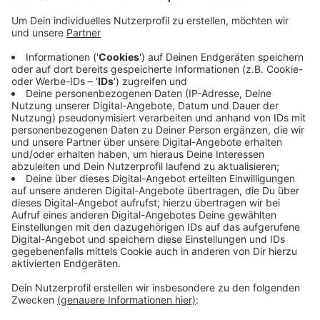
Anzeige
Wiedenbrück nächster Gegner
Anzeige
Die Bocholter liegen jetzt in der Tabelle auf Platz 5 –
mit drei Siegen und 2 Niederlagen. Eine Chance wieder
auf die Siegerstraße zurückzukehren haben die
Bocholter schon am Samstag. Dann empfangen sie am
Hünting den Tabellenachten aus Wiedenbrück.
Anzeige