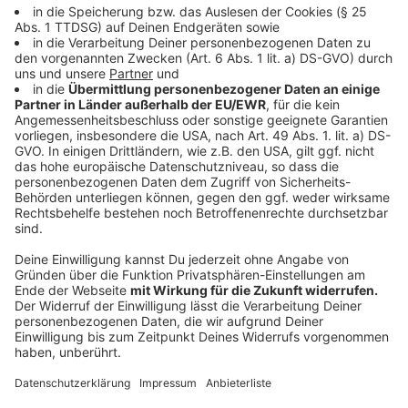
(87.).
Anzeige
Turbulente Nachspielzeit mit Rudelbildung
und Platzverweis
Anzeige
Bocholt wirft in der sechsminütigen Nachspielzeit
alles nach vorne. Der Versuch, den Ball durch die
gegnerische Hälfte Richtung Duisburger Strafraum zu
treiben, wird durch ein taktisches Foul von Patrick
Sussek gestoppt. In der Rudelbildung stößt Marko
Stojanovic den MSV-Spieler um und sieht Rot. Sussek
bekommt Gelb für sein Foul. Zum Freistoß eilt FCB-
Torwart Lucas Fox mit nach vorne und bekommt den
Ball vor die Füße. Duisburgs Abwehr kann aber klären