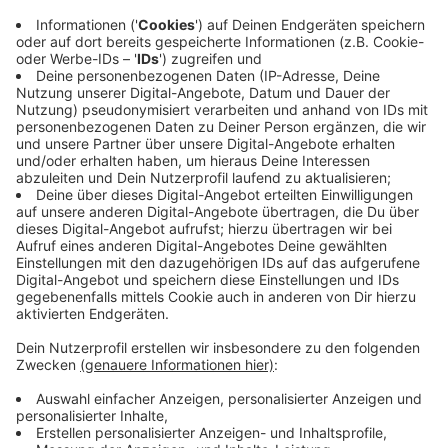
über die Linie drückt.
In der Schlussphase der ersten Halbzeit haben die
Hausherren Glück als erst ein Kopfball von Malek
Fakhro knapp am Tor vorbei fliegt und danach als
Bocholts Keeper Lucas Fox den MSV-Stürmer
anschießt, der den Ball aber nicht kontrollieren kann.
Anzeige
©
RADIO WMW / Harald Block
3.276 Zuschauer sehen ein abwechslungreiches und
zum Schluss dramatisches Flutlichtspiel am
ausverkauften Hünting.
Anzeige
In der 2. Halbzeit phasenweise wilder