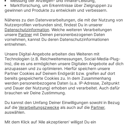
Schlagabtausch
Anzeige
Die Gäste kommen zielstrebiger aus der Kabine.
Bocholt übersteht aber die Anfangsphase der 2.
Halbzeit. Nach einer Stunde klingelt es dann doch.
Nach einer Ecke von rechts köpft Alexander Hahn den
MSV in Führung. Drei Minuten später der Ausgleich:
Cedric Euschen trifft im Nachschuss. Im direkten
Gegenzug die erneute Führung für Duisburg. Der Ex-
Bocholter Malek Fakhro per Kopf trifft gegen seine
alten Mitstreiter zum 1:2. Dann der Auftritt von
Raphael Assibey-Mensah. Aus rund 20 Metern hält er
einfach drauf und trifft in den linken oberen Winkel.
Traumtor zum 2:2. Nach zehn wilden Minuten passiert
erstmal weniger, ehe Mert Göckan fast aus dem
Nichts die Gäste zum dritten Mal in Führung bringt