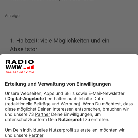
Anzeige
1. Halbzeit: viele Möglichkeiten und ein
Abseitstor
Anzeige
Der 1. FC Bocholt spielt mutig und ist einige Male dem
1:0 sehr nahe. Aber immer wieder verhindert ein
Duisburger Abwehrbein oder Gäste-Torhüter
Maximilian Braune eine mögliche Führung der
Schwatten. Nach knapp 39 Minuten die vermeintliche
Führung für den FCB. Raphael Assibey-Mensah und
Cedric Euschen spielen die MSV-Abwehr schwindlig.
Marvin Lorch steht aber im Abseits, als er den Ball