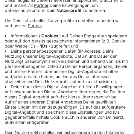
Veröffentlicht:
Mittwoch, 18.02.2026 15:24
Anzeige
Empfindliche Geldstrafen verhängt
Anzeige
Es handelt sich um Cedric Euschen und Paul
Donner. Am Rande des Bocholter Rosenmontagszugs
habe es Vorkommnisse gegeben, bei denen beide
Profis vereinsschädigend aufgetreten sein sollen.
Deshalb hat Sportgeschäftsführer Christopher
Schorch gegen Euschen und Donner auch noch
empfindliche vereinsinterne Geldstrafen verhängt. Der
Verein erwarte von allen Spielern, dass sie ihrer