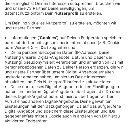
Anzeige
1-Jahresvertrag
Anzeige
Er hat einen 1-Jahresvertrag für die nächste Saison.
Hirsch hat als Profi unter anderem für den MSV
Duisburg gespielt. Als Trainer hat er Erfahrungen beim
SV Elversberg in der 3. Liga gesammelt und in der
Regionalliga beim VfB Oldenburg und dem FC Teutonia
Ottensen.Dietmar Hirsch:
„Ich freue mich sehr auf die neue Aufgabe beim
1. FC Bocholt, einem Verein mit viel Tradition
und Potenzial. Die Gespräche mit den