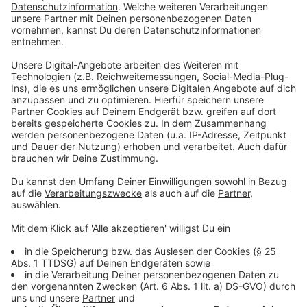
Anzeige
©
RADIO WMW
Erneut große Unterstützung durch Bocholter Fans
Anzeige
Ausgleich nach Aluminium-Treffern
Anzeige
Erste Chance für die Gastgeber direkt nach der Pause.
Nicolas Hirschberger prüft Sebastian Wickl.
BocholtsTorhüter hält den Schuss aus 16 Metern,
Danach immer wieder Platzek. Zunächst langer Ball
auf den Bocholter Kapitän. Der vernascht Fortuna-