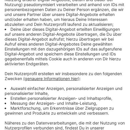
Aufregung vor dem Spielertunnel
Anzeige
Schon Mitte der ersten Halbzeit war es etwas
nickliger auf dem Platz geworden. Düsseldorfs
Routinier Adam Bodzek hält Marcel Platzek fest und
verhindert einen möglichen Bocholter Konter (24.). Der
Schiedsrichter belässt es bei einer Verwarnung.
Danach zeigt er zurecht "gelb" wegen Foulspiels
gegen Kevin Grund (Bocholt) und Niko Vukancic
(Düsseldorf). Kurz vor der Pause noch eine weitere
Verwarnung gegen den Düsseldorfer Tom Geerkens.
Der geriet mit Bocholts Leander Goralski nach Abpfiff
der ersten Halbzeit direkt vor der dem Spielertunnel
aneinander. Nach der Pause gab es dafür "gelb" für
Goralski und einen Düsseldorfer Betreuer.