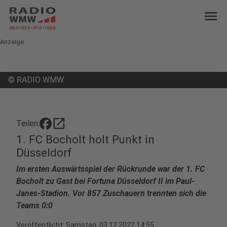
menu
Anzeige
©
RADIO WMW
open_in_new
Teilen:
1. FC Bocholt holt Punkt in
Düsseldorf
Im ersten Auswärtsspiel der Rückrunde war der 1. FC
Bocholt zu Gast bei Fortuna Düsseldorf II im Paul-
Janes-Stadion. Vor 857 Zuschauern trennten sich die
Teams 0:0
Veröffentlicht:
Samstag, 03.12.2022 14:55