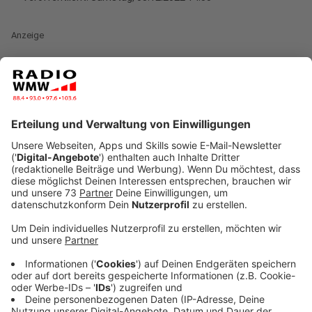
Anzeige
Verteiltes Spiel in der 1. Halbzeit mit zwei
Großchancen für die Gastgeber. Nach gut 20 Minuten
trifft Adamski nach Doppelpass nur den Pfosten. Der
Nachschuss wird von der Bocholter Abwehr zur Ecke
abgeblockt. In der 25. Minute segelt ein Kopfball
knapp am Bocholter Tor vorbei. In der Schlussphase
der ersten Halbzeit sind die Schwatten am Drücker.
Ein Schuss von Marvin Lorch (39.) kann vom Fortuna-
Keeper unschädlich gemacht werden. Malek Fakhro
trifft nach Vorarbeit von Kento Wakamiya den Ball
nicht richtig - rechts vorbei (44.).
Anzeige