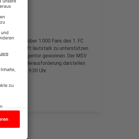
et, darunter über 1.000 Fans des 1. FC
hre Mannschaft lautstark zu unterstützen.
Spiele ohne Gegentor gewonnen. Der MSV
t eine große Herausforderung darstellen.
fiff ist um 19:30 Uhr.