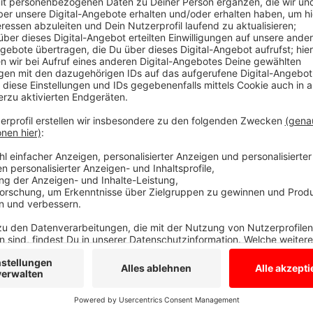
Bocholter Fans in Duisburg
Anzeige
Mehr als 15.000 Zuschauer werden im Stadion erwart
Bocholt. Die Anhänger reisen mit 11 Bussen an, um i
Duisburg ist in Topform und hat die letzten sechs 
strebt den Drittliga-Aufstieg an und wird für Bochol
Radio WMW überträgt das Spiel live aus Duisburg. Anp
Anzeige