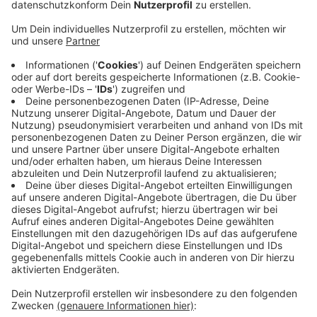
Anzeige
Streckenverlauf
Anzeige
Am Start der 1. Bocholter Nacht wird auch
Lokalmatador Phil Bauhaus sein, der gerade erst die
Tour de France erfolgreich hinter sich gebracht hat.
Für den Verkehr wird die Innenstadt morgen ab etwa
13 Uhr bis in den Abend rein gesperrt. Nach Angaben
des RC77 Bocholt ist der Streckenverlauf ähnlich wie
beim Bocholter Citylauf. Der Start- und Zielbereich
liegt auf der Königstraße.
Anzeige