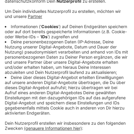
Anzeige
Mitmachaktionen und Vorführungen
Anzeige
Der Blaulichttag findet auf dem Kubaai-Gelände an der
Industriestraße statt, von 11 bis 17 Uhr. DRLG,
Arbeiter Samariter Bund, Maltester-Hilfsdienst und
Polizei sind auch beteiligt. Auf die Besucher warten
Mitmachaktionen und Vorführungen, sie können sich
Fahrzeuge und Ausrüstung ansehen und
Rettungshunde sind auch vor Ort.
Anzeige