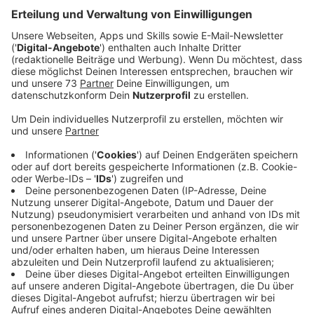
Anzeige
Wird mein Tag gut oder schlecht?
Anzeige
Ein blöder Start in den Tag kann für Einige bedeuten,
dass der Tag schon versaut ist. Das zeigt auch eine
aktuelle Studie aus den USA. Ein Viertel der Befragten
weiß morgens schon, ob der Tag gut oder schlecht
wird - und das durchschnittlich schon um 8:36 Uhr.
Wann ist für Euch schon morgens klar - DER Tag ist
gelaufen? Teilt das gern mit uns - einfach per WA
Sprachnachricht (+491777101589). Wir freuen uns auf
Eure Storys!