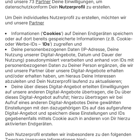
Anzeige
Repair-Café in Borken: Erfolgsbilanz nach
einem Jahr
Anzeige
Von 15 bis 18 Uhr ist am Freitag, den 4. Oktober 2024,
das Repair-Café in Borken geöffnet, im
Rotkreuzzentrum an der Röntgenstraße. In dem einen
Jahr seines Bestehens gingen dort nach Angaben des
DRK rund 800 Reparaturaufträge ein. Davon konnten
rund 70 Prozent erfolgreich erledigt werden. Entdecke
die Repair-Cafés im Westmünsterland. Ehrenamtliche
reparieren Elektroartikel und Gegenstände, sparen
Geld und schonen Ressourcen. Infos zum Repair-Café
in Borken
hier.
Infos zum Repair Cafe' International -
hier!