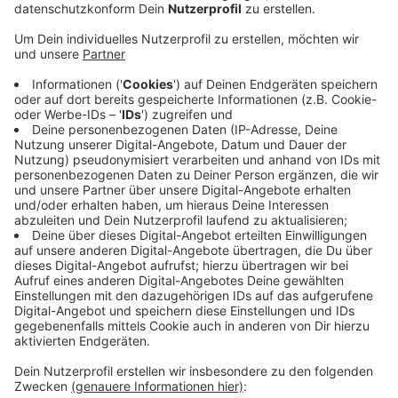
Anzeige
Die gebürtige Schottin Emeli Sandé gehört nicht nur
zu den erfolgreichsten Künstlerinnen Groß-Britanniens
sondern ganz sicher auch zu den besten Sängerinnen
ihrer Generation. Mit Hits wie "Next to me" oder "Read
all about it" ist sie auch bei seit Jahren nicht mehr aus
dem Programm wegzudenken. Jetzt gibt’s brandneues
Material der super sympathischen 32-Jährigen mit
dem markanten blonden Lockenkopf. "Real life" heißt
ihr neues Album das im September erscheint und mit
diesem neuen Material im Gepäck hat uns Emeli im
Studio besucht, uns von ihrem Leben und der Arbeit an
der neuen Platte erzählt und außerdem ihre brandneue
Single "Shine" in einer exklusiven Version für uns
gesungen.
Anzeige